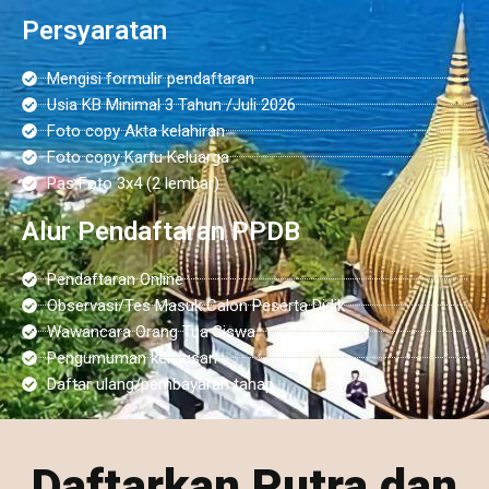
Persyaratan
Mengisi formulir pendaftaran
Usia KB Minimal 3 Tahun /Juli 2026
Foto copy Akta kelahiran
Foto copy Kartu Keluarga
Pas Foto 3x4 (2 lembar)
Alur Pendaftaran PPDB
Pendaftaran Online
Observasi/Tes Masuk Calon Peserta Didik
Wawancara Orang Tua Siswa
Pengumuman kelulusan
Daftar ulang/pembayaran tahap
Daftarkan Putra dan